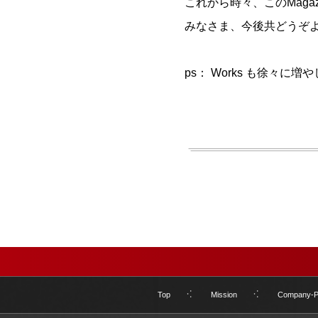
これから時々、このMaga
みなさま、今後共どうぞ
ps： Works も徐々
Top
Mission
Company-Pr