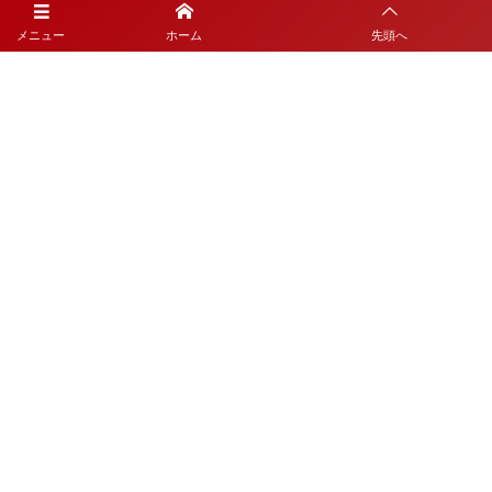
メニュー
ホーム
先頭へ
Top
Mission
Company Profile
Members
Works
Workflow
Shop
Magazine