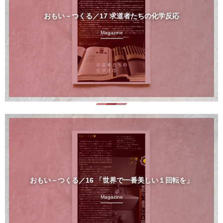
おもい－つくる／17 求道者たちの化学反応
Magazine
おもい－つくる／16 「世界で一番美しい１回転を」
Magazine