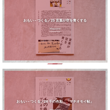
おもい－つくる／25 言葉が空を青くする
Magazine
おもい－つくる／24 千の色彩 「マチオモイ帖」
Magazine