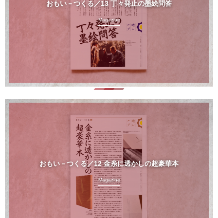
おもい－つくる／13 丁々発止の墨絵問答
Magazine
おもい－つくる／12 金糸に透かしの超豪華本
Magazine