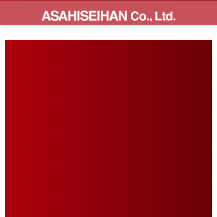
Top
Mission
Company Profile
Members
Works
Workflow
Shop
Magazine
Contact
JP
…
フォロー/購読
メニュー