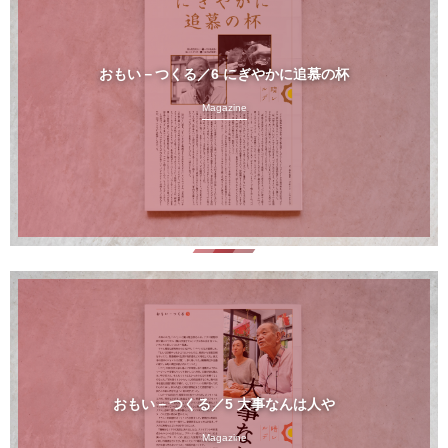
おもい－つくる／6 にぎやかに追慕の杯
Magazine
おもい－つくる／5 大事なんは人や
Magazine