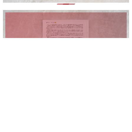
おもい－つくる／3 職人技の総監督
Magazine