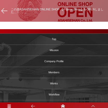
この度ASAHISEIHAN ONLINE SHOP 【A-gene press】をOPENしまし
た…！
Top
Mission
Company Profile
Members
Works
Workflow
Shop